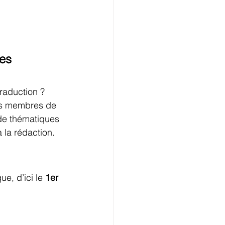
es 
raduction ? 
des membres de 
de thématiques 
à la rédaction.
e, d’ici le
 1er 