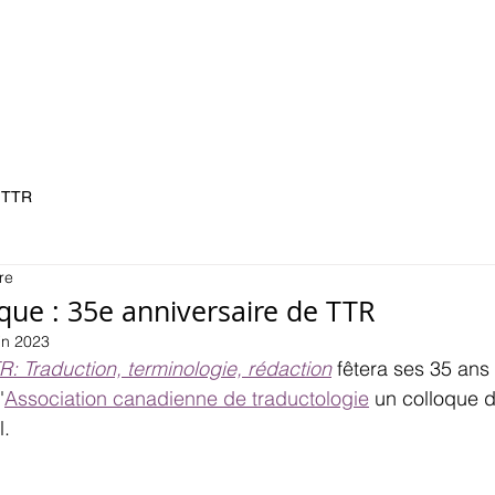
ccueil
Colloque
Adhésion
TTR
Contact
Fonc
TTR
re
que : 35e anniversaire de TTR
uin 2023
R: Traduction, terminologie, rédaction
 fêtera ses 35 ans
'
Association canadienne de traductologie
 un colloque d
. 